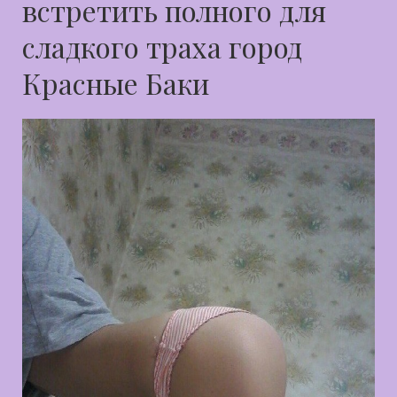
встретить полного для
сладкого траха город
Красные Баки