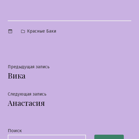
Опубликовано
Красные Баки
в
Навигация
Предыдущая
Предыдущая запись
Вика
запись:
по
записям
Следующая
Следующая запись
Анастасия
запись:
Поиск