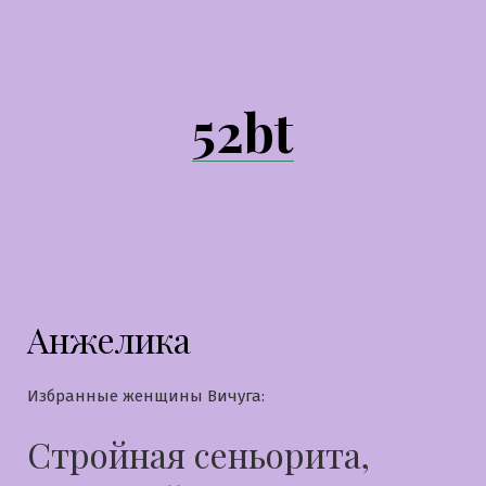
Перейти
к
содержимому
52bt
Анжелика
Избранные женщины Вичуга:
Стройная сеньорита,