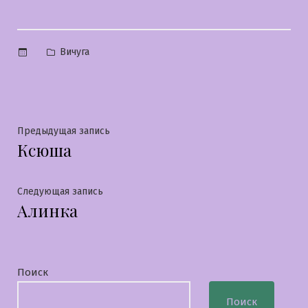
Опубликовано
Вичуга
в
Навигация
Предыдущая
Предыдущая запись
Ксюша
запись:
по
записям
Следующая
Следующая запись
Алинка
запись:
Поиск
Поиск