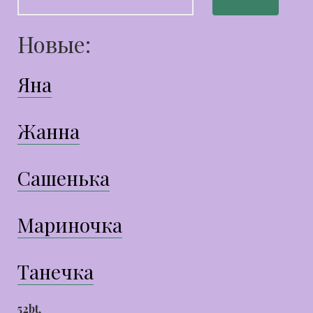
Новые:
Яна
Жанна
Сашенька
Мариночка
Танечка
52bt
,