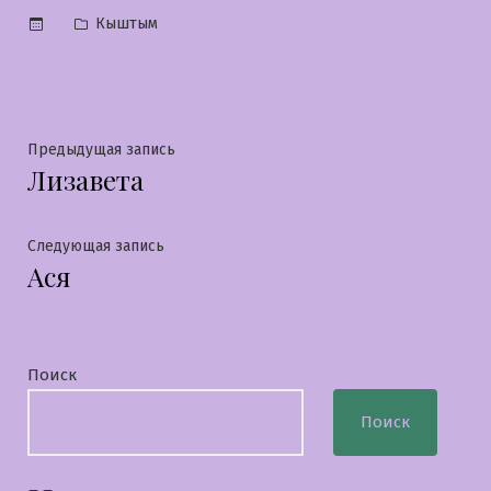
Опубликовано
Кыштым
в
Навигация
Предыдущая
Предыдущая запись
Лизавета
запись:
по
записям
Следующая
Следующая запись
Ася
запись:
Поиск
Поиск