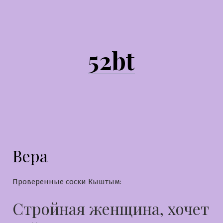
Перейти
к
содержимому
52bt
Вера
Проверенные соски Кыштым:
Стройная женщина, хочет