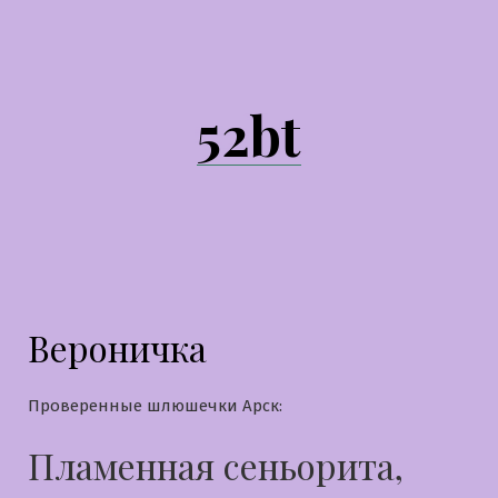
Перейти
к
содержимому
52bt
Вероничка
Проверенные шлюшечки Арск:
Пламенная сеньорита,