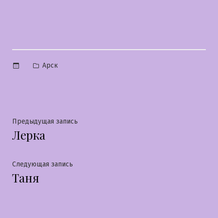
Опубликовано
Арск
в
Навигация
Предыдущая
Предыдущая запись
Лерка
запись:
по
записям
Следующая
Следующая запись
Таня
запись: