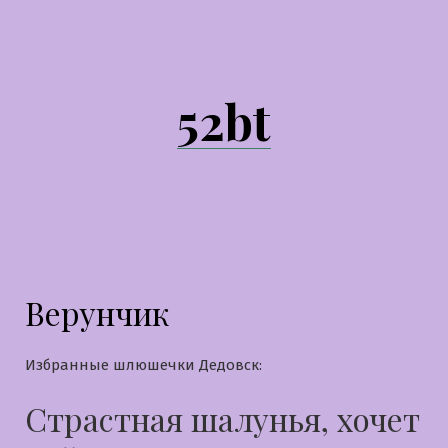
Перейти
к
содержимому
52bt
Верунчик
Избранные шлюшечки Дедовск:
Страстная шалунья, хочет