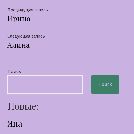
Навигация
Предыдущая
Предыдущая запись
Ирина
запись:
по
записям
Следующая
Следующая запись
Алина
запись:
Поиск
Поиск
Новые:
Яна