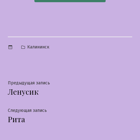
Опубликовано
Калининск
в
Навигация
Предыдущая
Предыдущая запись
Ленусик
запись:
по
записям
Следующая
Следующая запись
Рита
запись: