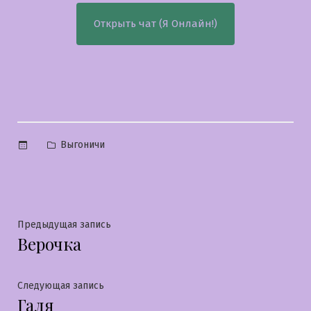
Открыть чат (Я Онлайн!)
Опубликовано
Выгоничи
в
Навигация
Предыдущая
Предыдущая запись
Верочка
запись:
по
записям
Следующая
Следующая запись
Галя
запись: