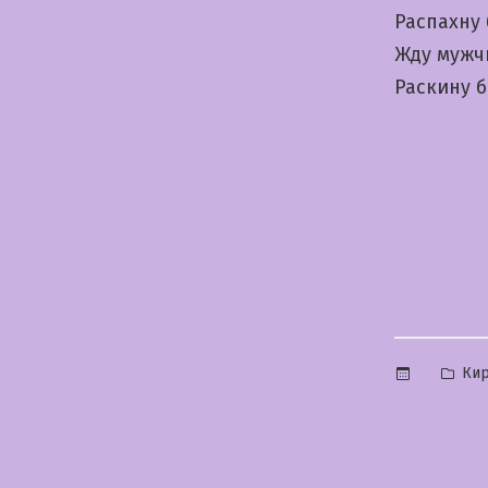
Распахну
Жду мужч
Раскину 
Опу
Ки
в