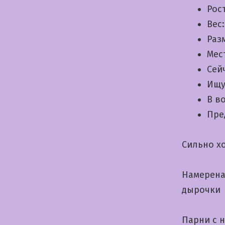
Рос
Вес
Раз
Мес
Сей
Ищу
В в
Пре
Сильно х
Намерена
дырочки
Парни с 