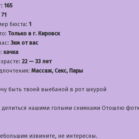
т:
165
:
71
мер бюста:
1
то:
Только в г. Кировск
час:
3км от вас
:
качка
озрасте:
22 — 33 лет
дпочтения:
Массаж, Секс, Пары
очу быть твоей выебаной в рот шкурой
 делиться нашими голыми снимками Отошлю фотк
небольшим извините, не интересны.