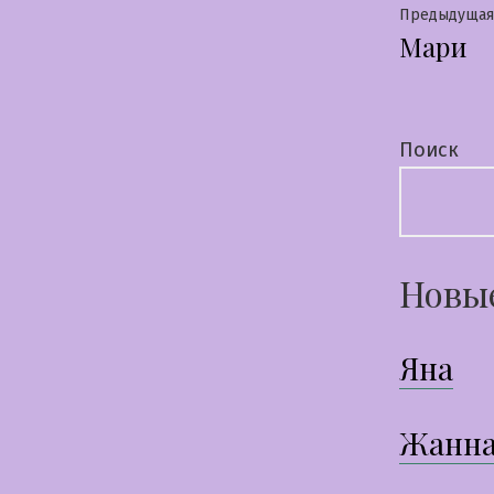
Нави
Предыдущая
Мари
по
запи
Поиск
Новы
Яна
Жанн