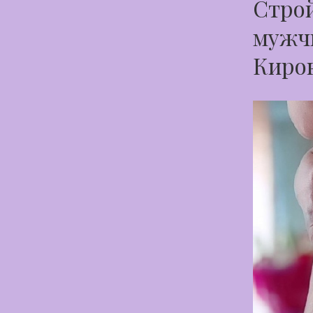
Строй
мужчи
Киро