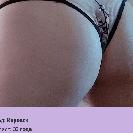
од:
Кировск
раст:
33 года