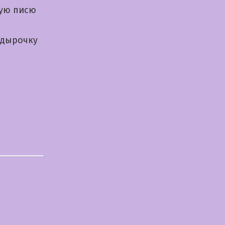
кую писю
 дырочку