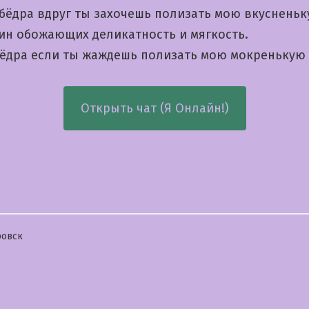
 бёдра вдруг ты захочешь полизать мою вкуснень
ин обожающих деликатность и мягкость.
бёдра если ты жаждешь полизать мою мокренькую
Открыть чат (Я Онлайн!)
бликовано
ровск