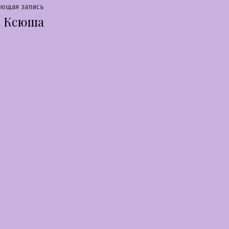
Следующая
ующая запись
Ксюша
запись: