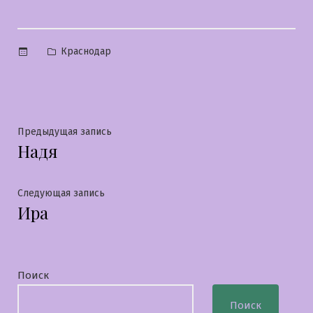
Опубликовано
Краснодар
в
Навигация
Предыдущая
Предыдущая запись
Надя
запись:
по
записям
Следующая
Следующая запись
Ира
запись:
Поиск
Поиск