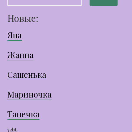
Новые:
Яна
Жанна
Сашенька
Мариночка
Танечка
52bt
,