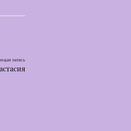
Следующая
ующая запись
астасия
запись: