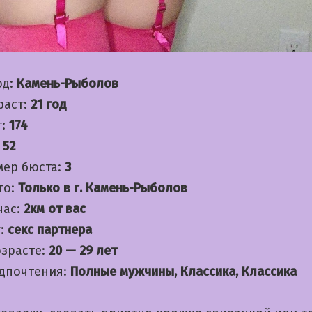
од:
Камень-Рыболов
раст:
21 год
т:
174
:
52
мер бюста:
3
то:
Только в г. Камень-Рыболов
час:
2км от вас
:
секс партнера
озрасте:
20 — 29 лет
дпочтения:
Полные мужчины, Классика, Классика