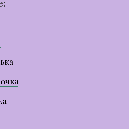
е:
а
ька
очка
ка