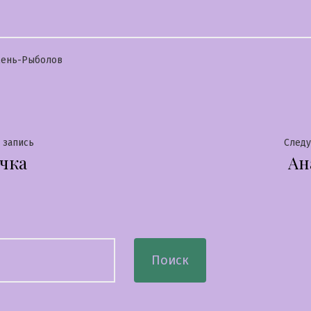
бликовано
мень-Рыболов
гация
Предыдущая
 запись
След
чка
Ан
запись:
сям
Поиск