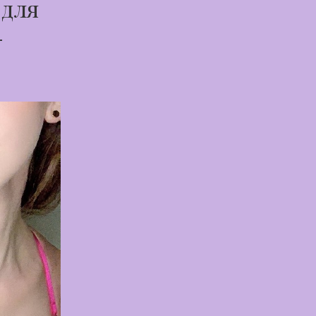
 для
-