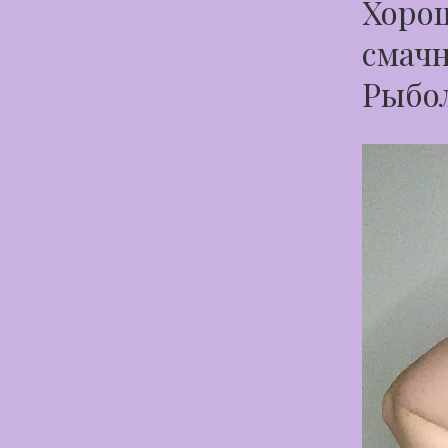
Хорош
смачн
Рыбо