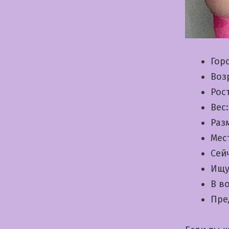
Гор
Воз
Рос
Вес
Раз
Мес
Сей
Ищу
В в
Пре