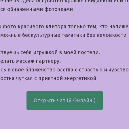
желаешь сделать приятно крошке свиданкой или т
ся обнаженными фоточками
 фото красивого клитора только тем, кто напише
зможные бескультурные тематики без неловкости
ствуешь себя игрушкой в моей постели.
елать массаж партнеру.
сь в своё блаженство всегда с страстью и чувств
остна чуткая с приятной энергетикой
Открыть чат (Я Онлайн!)