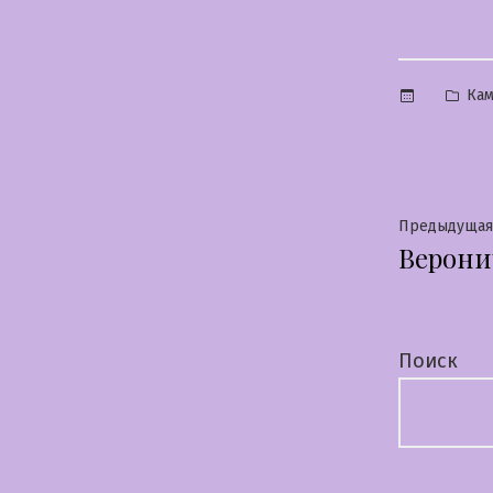
Опу
Ка
в
Нави
Предыдущая
Верони
по
запи
Поиск