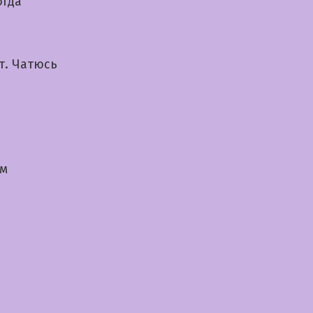
огда
т. Чатюсь
ом