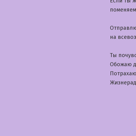
Если ты 
поменяем
Отправлю
на всево
Ты почув
Обожаю д
Потрахаю
Жизнерад