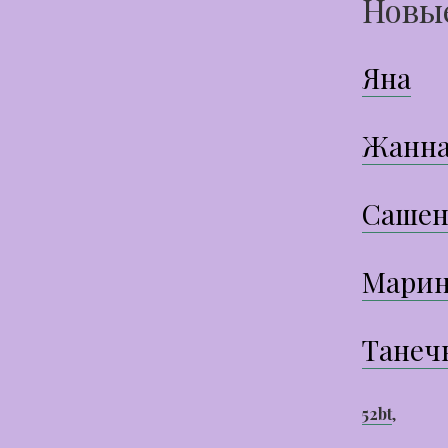
Новы
Яна
Жанн
Сашен
Марин
Танеч
52bt
,