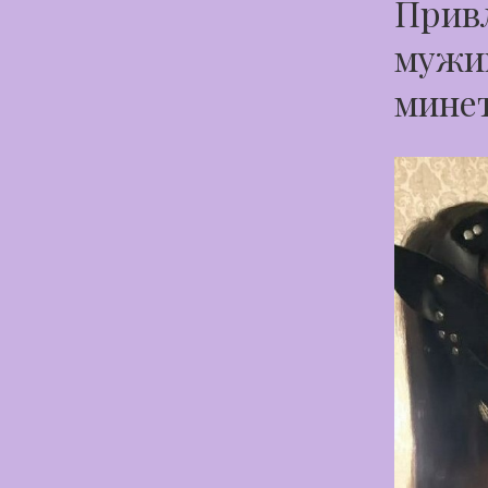
Привл
мужик
мине