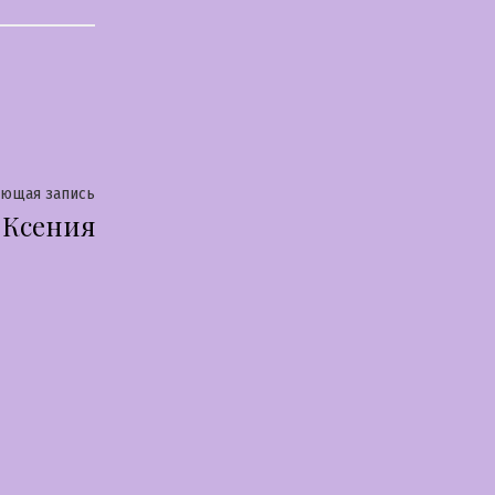
Следующая
ующая запись
Ксения
запись: