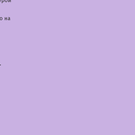
урой
ю на
.