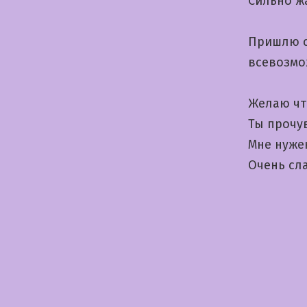
Сильно ж
Пришлю с
всевозмо
Желаю что
Ты прочу
Мне нуже
Очень сла