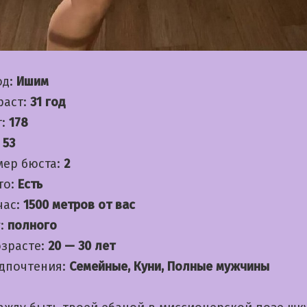
од:
Ишим
раст:
31 год
т:
178
:
53
мер бюста:
2
то:
Есть
час:
1500 метров от вас
:
полного
озрасте:
20 — 30 лет
дпочтения:
Семейные, Куни, Полные мужчины