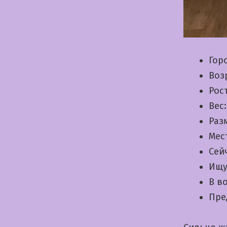
Гор
Воз
Рос
Вес
Раз
Мес
Сей
Ищу
В в
Пре