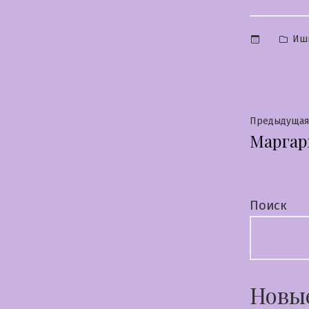
Опу
Иш
в
Нави
Предыдущая
Маргар
по
запи
Поиск
Новы