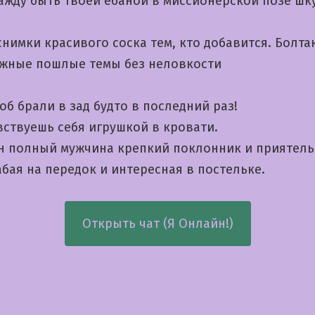
ажду быть твоей ебаной в миссионерской позе шк
нимки красивого соска тем, кто добавится. Болта
жные пошлые темы без неловкости
б брали в зад будто в последний раз!
вствуешь себя игрушкой в кровати.
н полный мужчина крепкий поклонник и приятель
бая на передок и интересная в постельке.
Открыть чат (Я Онлайн!)