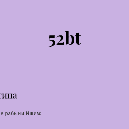
52bt
тина
е рабыни Ишим: