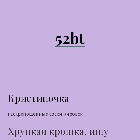
Перейти
к
содержимому
52bt
Кристиночка
Раскрепощенные соски Кировск:
Хрупкая крошка, ищу