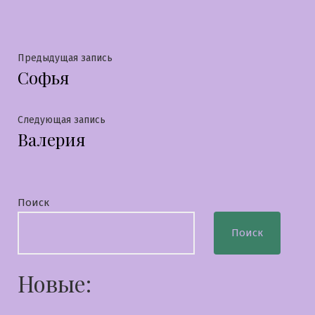
Навигация
Предыдущая
Предыдущая запись
Софья
запись:
по
записям
Следующая
Следующая запись
Валерия
запись:
Поиск
Поиск
Новые: