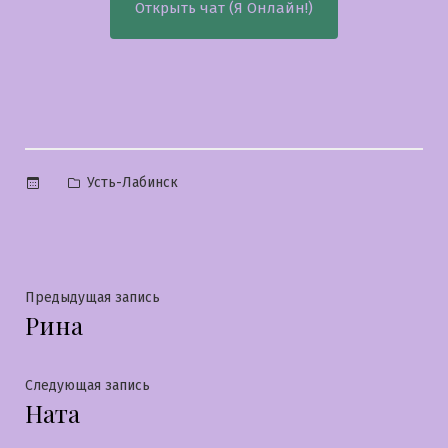
Открыть чат (Я Онлайн!)
Опубликовано
Усть-Лабинск
в
Навигация
Предыдущая
Предыдущая запись
Рина
запись:
по
записям
Следующая
Следующая запись
Ната
запись: