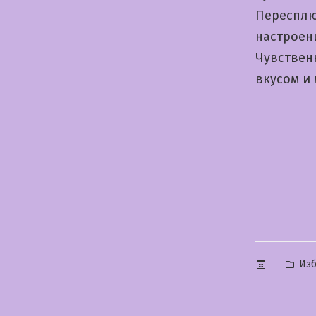
Пересплю
настроен
Чувствен
вкусом и
Опу
Из
в