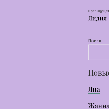
Нави
Предыдущая
Лидия
по
запи
Поиск
Новы
Яна
Жанн