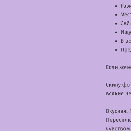
Раз
Мес
Сей
Ищу
В в
Пре
Если хоч
Скину фот
всякие н
Вкусная.
Пересплю
чувством