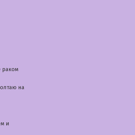
е раком
Болтаю на
ем и