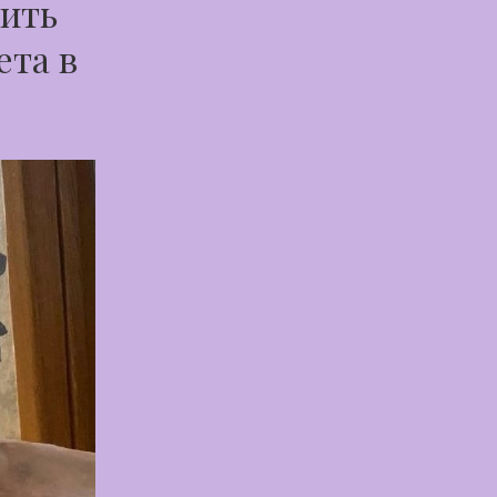
тить
ета в