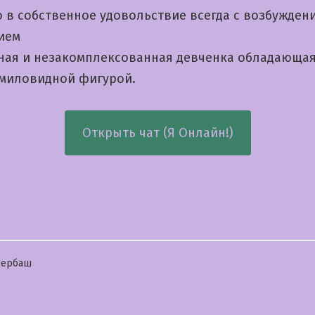
 в собственное удовольствие всегда с возбужден
ием
ная и незакомплексованная девченка обладающа
 миловидной фигурой.
Открыть чат (Я Онлайн!)
бликовано
бербаш