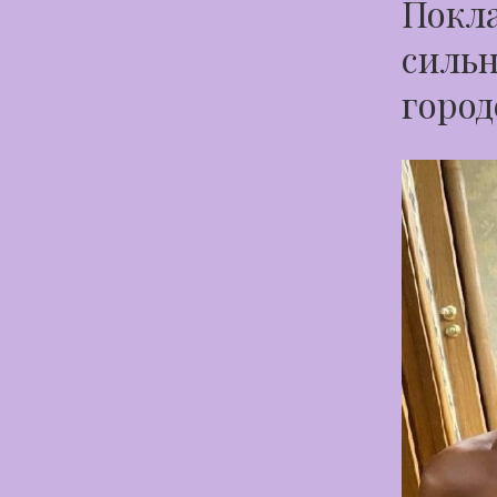
Покла
сильн
горо