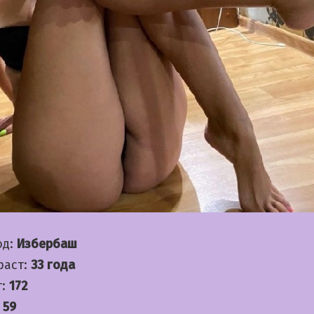
од:
Избербаш
раст:
33 года
т:
172
:
59