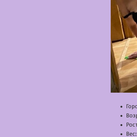
Гор
Воз
Рос
Вес