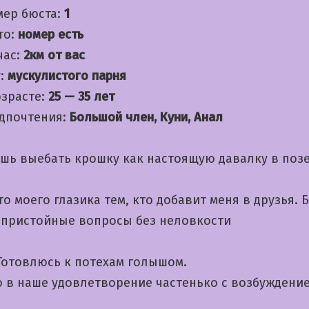
мер бюста:
1
то:
номер есть
час:
2км от вас
:
мускулистого парня
озрасте:
25 — 35 лет
дпочтения:
Большой член, Куни, Анал
ешь выебать крошку как настоящую давалку в поз
о моего глазика тем, кто добавит меня в друзья. 
епристойные вопросы без неловкости
 Готовлюсь к потехам голышом.
 в наше удовлетворение частенько с возбуждени