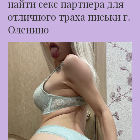
найти секс партнера для
отличного траха письки г.
Оленино