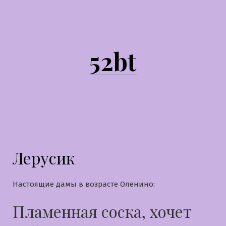
Перейти
к
содержимому
52bt
Лерусик
Настоящие дамы в возрасте Оленино:
Пламенная соска, хочет