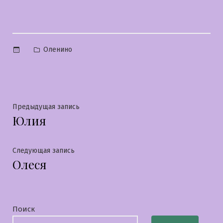
Опубликовано
Оленино
в
Навигация
Предыдущая
Предыдущая запись
Юлия
запись:
по
записям
Следующая
Следующая запись
Олеся
запись:
Поиск