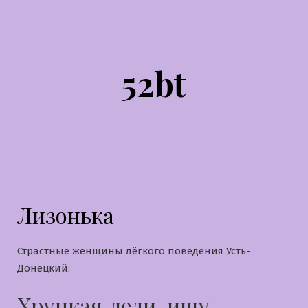
Перейти
к
содержимому
52bt
Лизонька
Страстные женщины лёгкого поведения Усть-
Донецкий:
Хрупкая леди, ищу