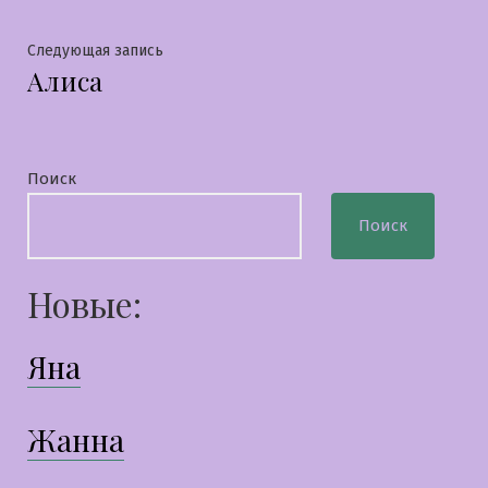
по
записям
Следующая
Следующая запись
Алиса
запись:
Поиск
Поиск
Новые:
Яна
Жанна