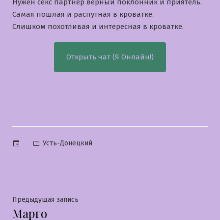
Нужен секс партнер верный поклонник и приятель.
Самая пошлая и распутная в кроватке.
Слишком похотливая и интересная в кроватке.
Открыть чат (Я Онлайн!)
Опубликовано
Усть-Донецкий
в
Навигация
Предыдущая
Предыдущая запись
Марго
запись: