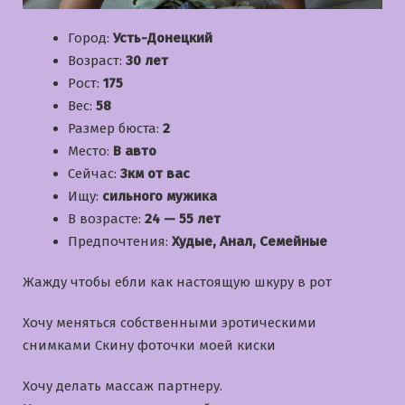
Город:
Усть-Донецкий
Возраст:
30 лет
Рост:
175
Вес:
58
Размер бюста:
2
Место:
В авто
Сейчас:
3км от вас
Ищу:
сильного мужика
В возрасте:
24 — 55 лет
Предпочтения:
Худые, Анал, Семейные
Жажду чтобы ебли как настоящую шкуру в рот
Хочу меняться собственными эротическими
снимками Скину фоточки моей киски
Хочу делать массаж партнеру.