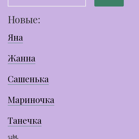
Новые:
Яна
Жанна
Сашенька
Мариночка
Танечка
52bt
,