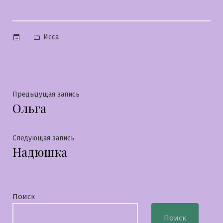
Опубликовано
Исса
в
Навигация
Предыдущая
Предыдущая запись
Ольга
запись:
по
записям
Следующая
Следующая запись
Надюшка
запись:
Поиск
Поиск