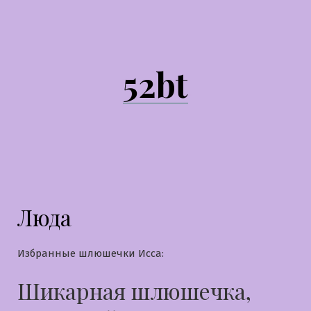
Перейти
к
содержимому
52bt
Люда
Избранные шлюшечки Исса:
Шикарная шлюшечка,