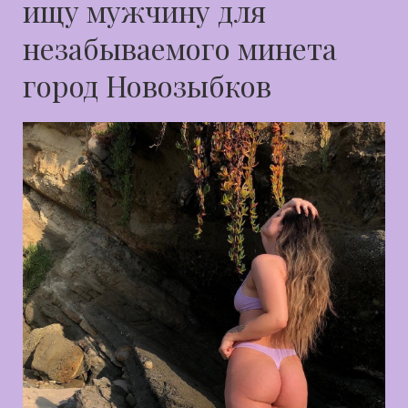
ищу мужчину для
незабываемого минета
город Новозыбков