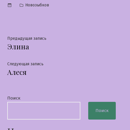
Опубликовано
Новозыбков
в
Навигация
Предыдущая
Предыдущая запись
Элина
запись:
по
записям
Следующая
Следующая запись
Алеся
запись:
Поиск
Поиск