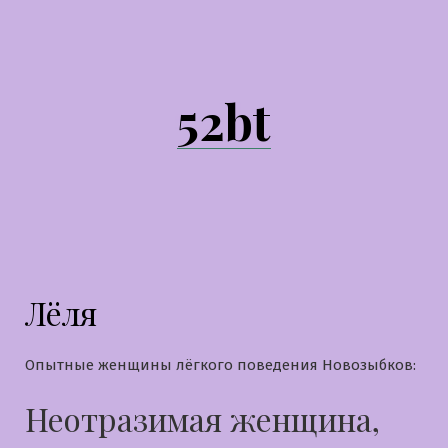
Перейти
к
содержимому
52bt
Лёля
Опытные женщины лёгкого поведения Новозыбков:
Неотразимая женщина,