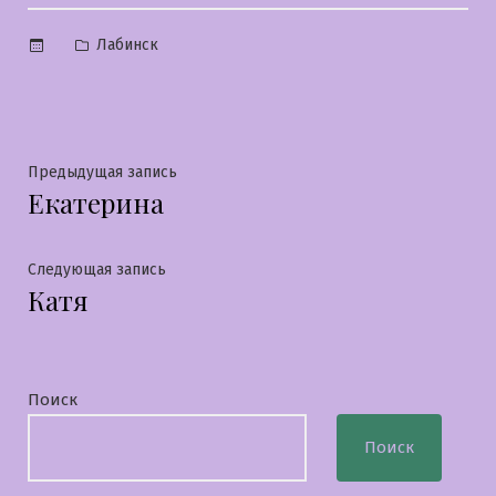
Опубликовано
Лабинск
в
Навигация
Предыдущая
Предыдущая запись
Екатерина
запись:
по
записям
Следующая
Следующая запись
Катя
запись:
Поиск
Поиск