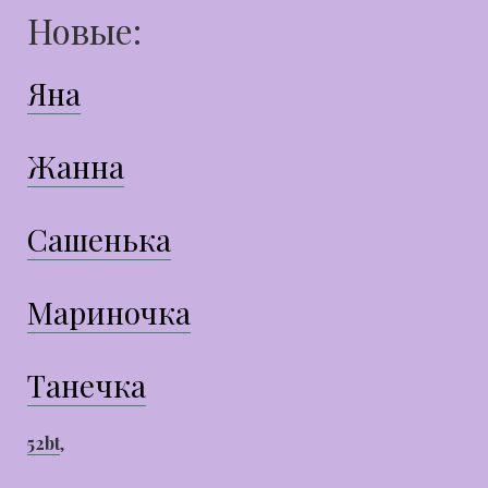
Новые:
Яна
Жанна
Сашенька
Мариночка
Танечка
52bt
,