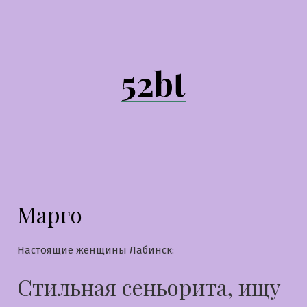
Перейти
к
содержимому
52bt
Марго
Настоящие женщины Лабинск:
Стильная сеньорита, ищу