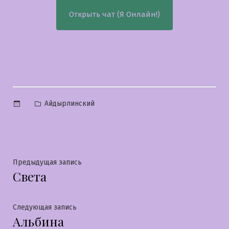
Открыть чат (Я Онлайн!)
Опубликовано
Айдырлинский
в
Навигация
Предыдущая
Предыдущая запись
Света
запись:
по
записям
Следующая
Следующая запись
Альбина
запись: