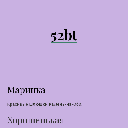
Перейти
к
содержимому
52bt
Маринка
Красивые шлюшки Камень-на-Оби:
Хорошенькая