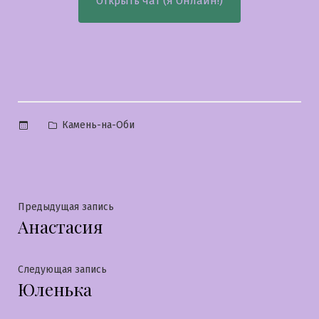
Открыть чат (Я Онлайн!)
Опубликовано
Камень-на-Оби
в
Навигация
Предыдущая
Предыдущая запись
Анастасия
запись:
по
записям
Следующая
Следующая запись
Юленька
запись: