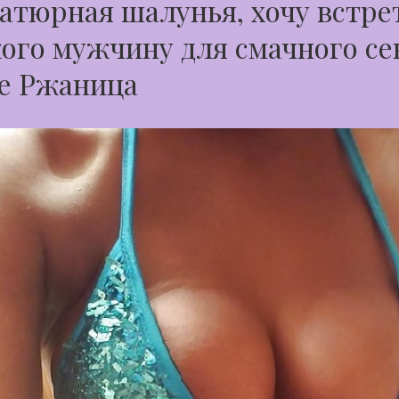
тюрная шалунья, хочу встре
ого мужчину для смачного се
де Ржаница