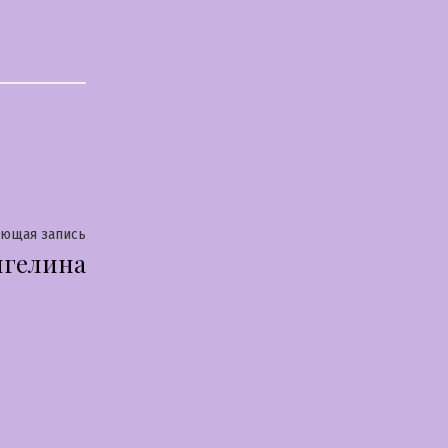
Следующая
ующая запись
нгелина
запись: