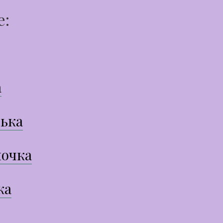
е:
а
ька
очка
ка