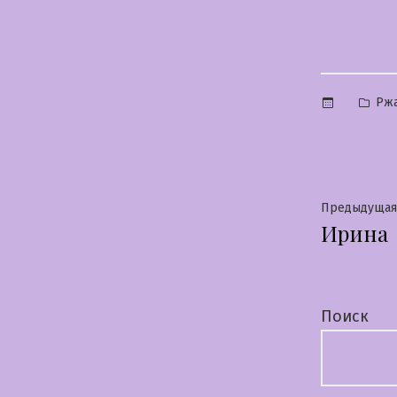
Опу
Рж
в
Нави
Предыдущая
Ирина
по
запи
Поиск