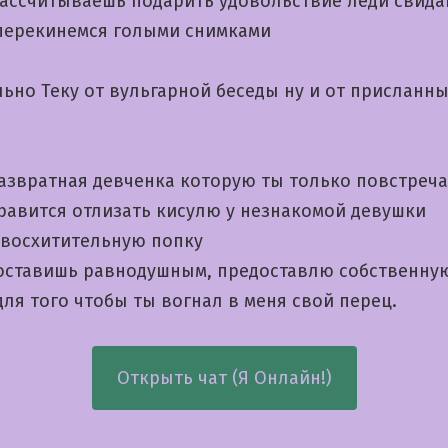
рассчитываешь подарить удовольствие леди свида
 перекинемся голыми снимками
льно Теку от вульгарной беседы ну и от присланн
развратная девченка которую ты только повстреч
нравится отлизать кисулю у незнакомой девушки
 восхитительную попку
 оставишь равнодушным, предоставлю собственну
ля того чтобы ты вогнал в меня свой перец.
Открыть чат (Я Онлайн!)