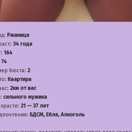
од:
Ржаница
раст:
34 года
т:
164
:
74
мер бюста:
2
то:
Квартира
час:
2км от вас
:
сильного мужика
озрасте:
21 — 37 лет
дпочтения:
БДСМ, Ебля, Алкоголь