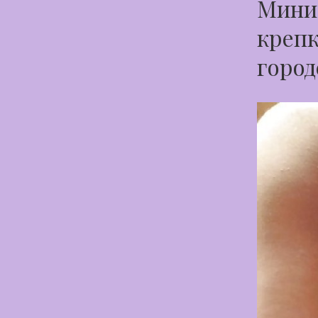
Миниа
крепк
горо