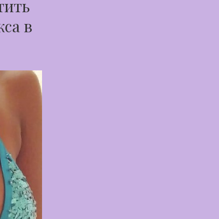
тить
кса в