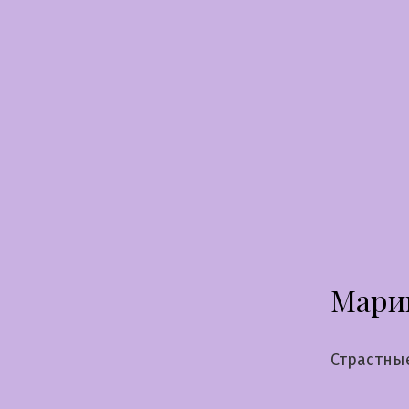
Перейти
к
содержимому
Мари
Страстны