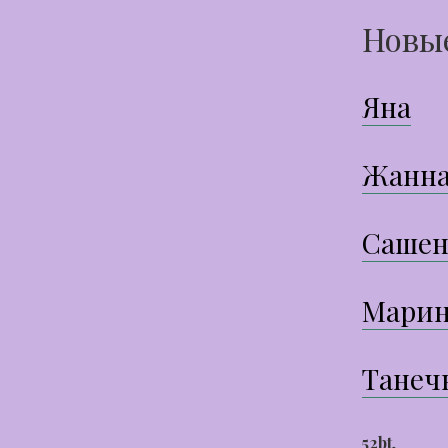
Новы
Яна
Жанн
Сашен
Марин
Танеч
52bt
,