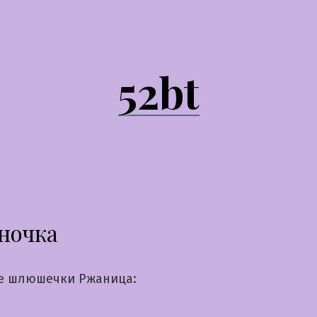
52bt
ночка
е шлюшечки Ржаница: