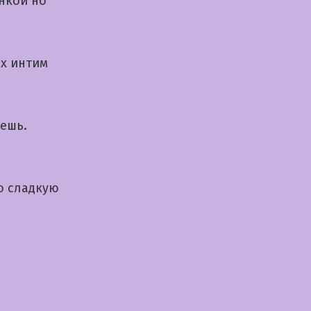
нкой но
ых интим
аешь.
ю сладкую