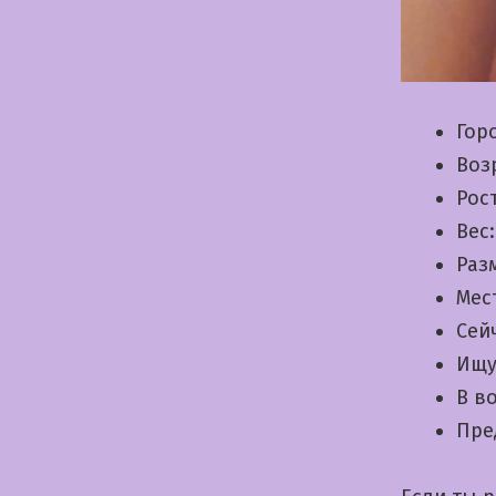
Гор
Воз
Рос
Вес
Раз
Мес
Сей
Ищу
В в
Пре