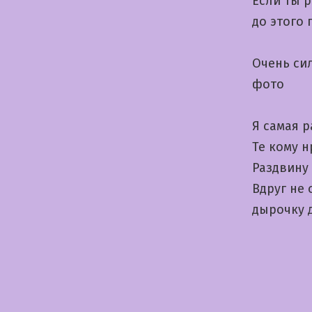
Если ты 
до этого
Очень си
фото
Я самая 
Те кому 
Раздвину
Вдруг не
дырочку д