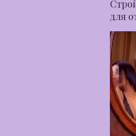
Строй
для о