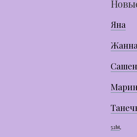
Новы
Яна
Жанн
Сашен
Марин
Танеч
52bt
,