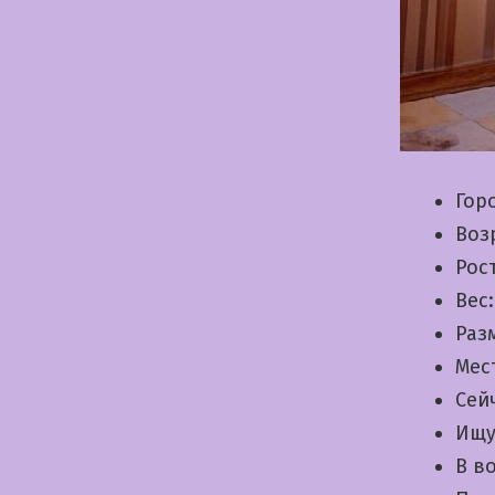
Гор
Воз
Рос
Вес
Раз
Мес
Сей
Ищу
В в