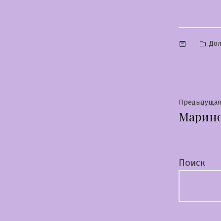
Опу
Дол
в
Нави
Предыдущая
Марин
по
запи
Поиск