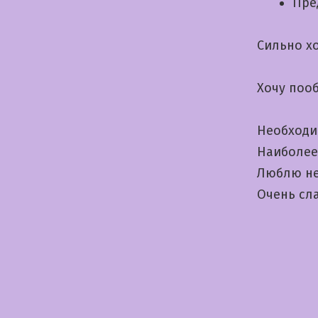
Пре
Сильно х
Хочу поо
Необходи
Наиболее
Люблю не
Очень сла