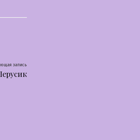
Следующая
ующая запись
Лерусик
запись: