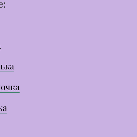
е:
а
ька
очка
ка