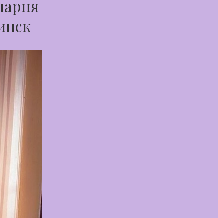
парня
линск