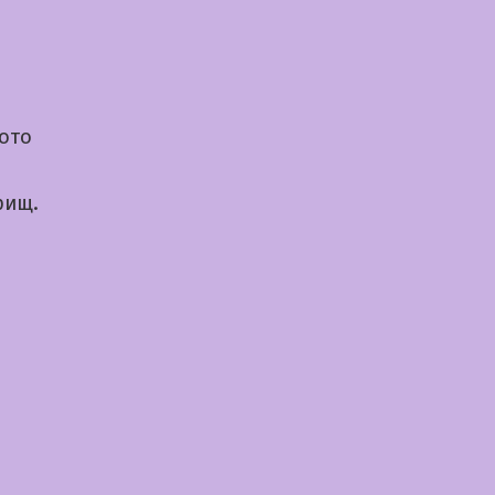
ото
рищ.