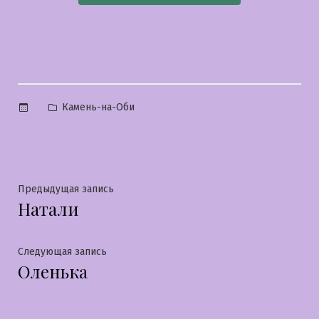
Опубликовано
Камень-на-Оби
в
Навигация
Предыдущая
Предыдущая запись
Натали
запись:
по
записям
Следующая
Следующая запись
Оленька
запись: