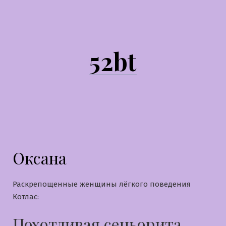
Перейти
к
содержимому
52bt
Оксана
Раскрепощенные женщины лёгкого поведения
Котлас:
Похотливая сеньорита,