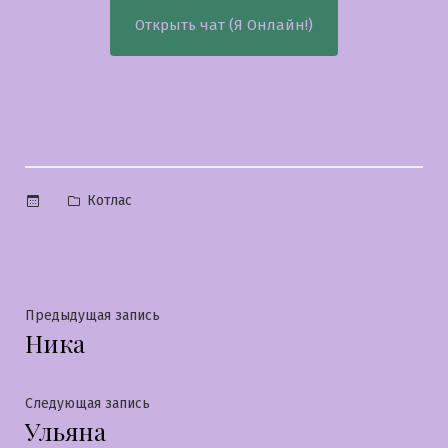
Открыть чат (Я Онлайн!)
Опубликовано
Котлас
в
Навигация
Предыдущая
Предыдущая запись
Ника
запись:
по
записям
Следующая
Следующая запись
Ульяна
запись: