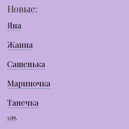
Новые:
Яна
Жанна
Сашенька
Мариночка
Танечка
52bt
,