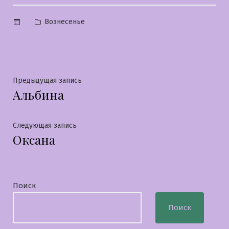
Опубликовано
Вознесенье
в
Навигация
Предыдущая
Предыдущая запись
Альбина
запись:
по
записям
Следующая
Следующая запись
Оксана
запись:
Поиск
Поиск