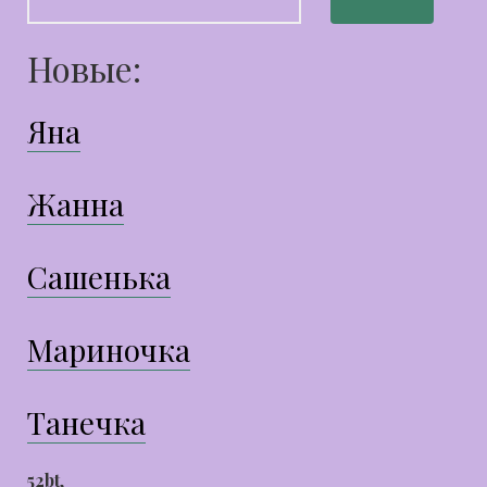
Новые:
Яна
Жанна
Сашенька
Мариночка
Танечка
52bt
,