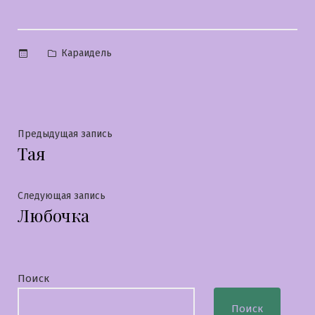
Опубликовано
Караидель
в
Навигация
Предыдущая
Предыдущая запись
Тая
запись:
по
записям
Следующая
Следующая запись
Любочка
запись:
Поиск
Поиск