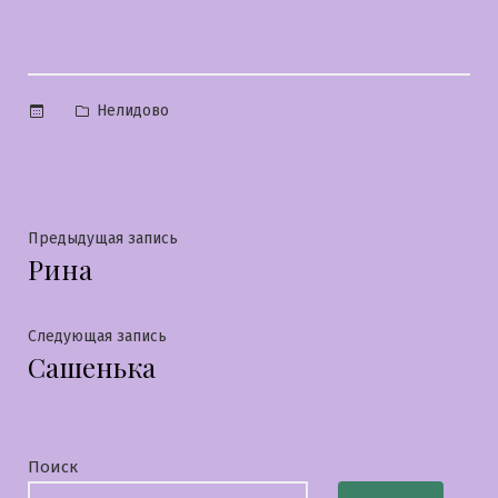
Опубликовано
Нелидово
в
Навигация
Предыдущая
Предыдущая запись
Рина
запись:
по
записям
Следующая
Следующая запись
Сашенька
запись:
Поиск