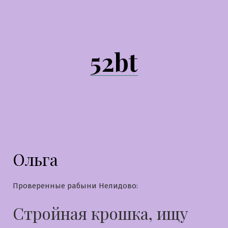
Перейти
к
содержимому
52bt
Ольга
Проверенные рабыни Нелидово:
Стройная крошка, ищу