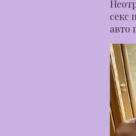
Неотр
секс 
авто 