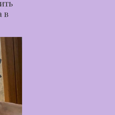
тить
а в