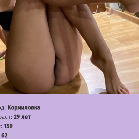
од:
Кормиловка
раст:
29 лет
т:
159
:
62