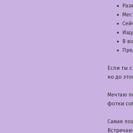
Раз
Мес
Сей
Ищу
В в
Пре
Если ты 
но до эт
Мечтаю п
фотки со
Самая пош
Встречаю