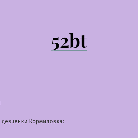
52bt
а
 девченки Кормиловка: