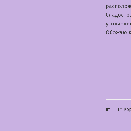
располо
Cладостр
утонченн
Обожаю к
Опу
Ко
в