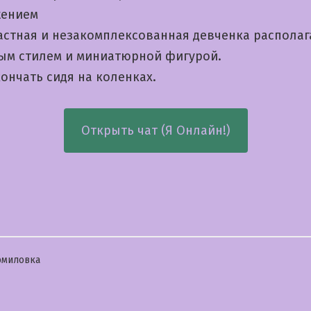
жением
астная и незакомплексованная девченка распола
ым стилем и миниатюрной фигурой.
ончать сидя на коленках.
Открыть чат (Я Онлайн!)
бликовано
рмиловка