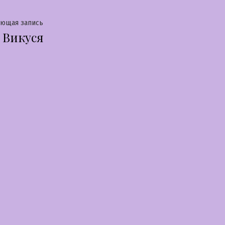
Следующая
ующая запись
Викуся
запись: