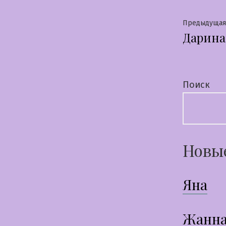
Нави
Предыдущая
Дарина
по
запи
Поиск
Новы
Яна
Жанн