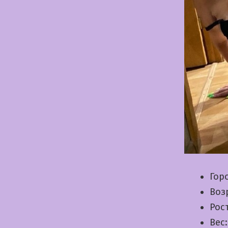
Гор
Воз
Рос
Вес