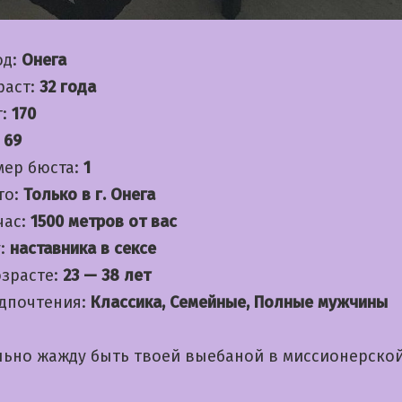
од:
Онега
раст:
32 года
т:
170
:
69
мер бюста:
1
то:
Только в г. Онега
час:
1500 метров от вас
:
наставника в сексе
озрасте:
23 — 38 лет
дпочтения:
Классика, Семейные, Полные мужчины
льно жажду быть твоей выебаной в миссионерской