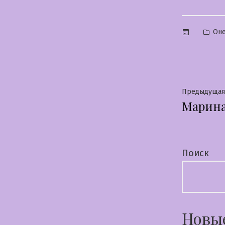
Опу
Оне
в
Нави
Предыдущая
Марин
по
запи
Поиск
Новы