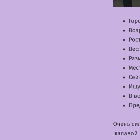
Гор
Воз
Рос
Вес
Раз
Мес
Сей
Ищу
В в
Пре
Очень си
шалавой