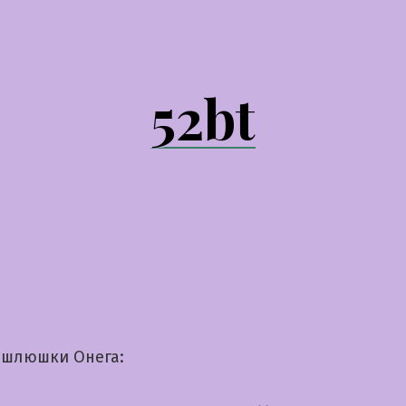
52bt
шлюшки Онега: