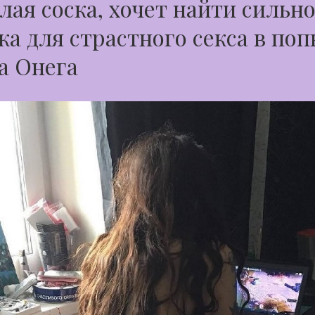
лая соска, хочет найти сильн
а для страстного секса в поп
а Онега