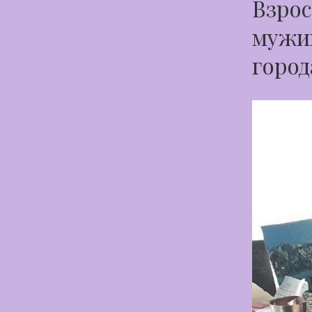
Взрос
мужик
город