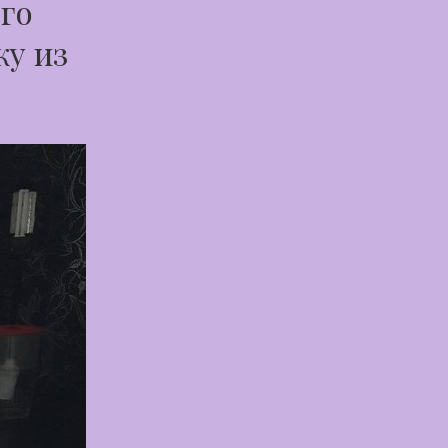
ого
ку из