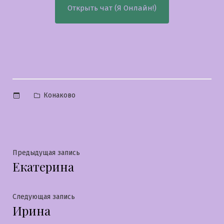
Открыть чат (Я Онлайн!)
Опубликовано
Конаково
в
Навигация
Предыдущая
Предыдущая запись
Екатерина
запись:
по
записям
Следующая
Следующая запись
Ирина
запись: