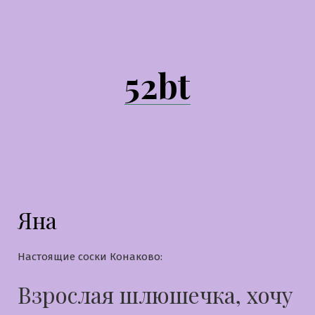
Перейти
к
содержимому
52bt
Яна
Настоящие соски Конаково:
Взрослая шлюшечка, хочу