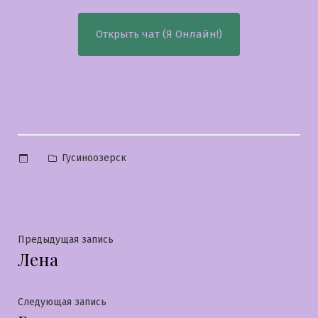
Открыть чат (Я Онлайн!)
Опубликовано
Гусиноозерск
в
Навигация
Предыдущая
Предыдущая запись
Лена
запись:
по
записям
Следующая
Следующая запись